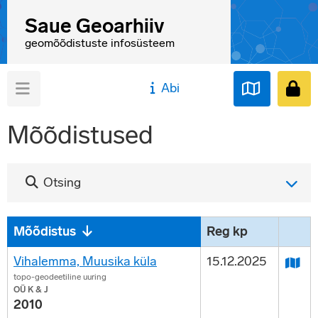
Saue Geoarhiiv
geomõõdistuste infosüsteem
Abi
Mõõdistused
Otsing
Mõõdistus
Reg kp
Vihalemma, Muusika küla
15.12.2025
topo-geodeetiline uuring
OÜ K & J
2010