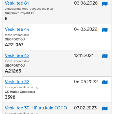
Veski tee 81
03.06.2026
ehitusjärgne topo-geodeetiline plaan
Nullpunkt Projekt OÜ
8
Veski tee 44
04.03.2022
teostusmõõdistus
GEOPORT OÜ
A22-067
Veski tee 42
12.11.2021
teostusmõõdistus
GEOPORT OÜ
A21263
Veski tee 32
06.05.2022
topo-geodeetiline uuring
OÜ Hades Geodeesia
3398
Veski tee 30, Hüüru küla TOPO
07.02.2023
topo-geodeetiline uuring