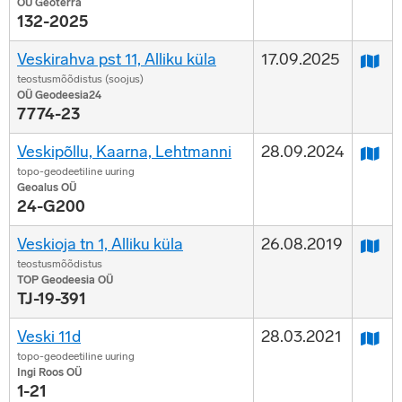
OÜ Geoterra
132-2025
Veskirahva pst 11, Alliku küla
17.09.2025
teostusmõõdistus (soojus)
OÜ Geodeesia24
7774-23
Veskipõllu, Kaarna, Lehtmanni
28.09.2024
topo-geodeetiline uuring
Geoalus OÜ
24-G200
Veskioja tn 1, Alliku küla
26.08.2019
teostusmõõdistus
TOP Geodeesia OÜ
TJ-19-391
Veski 11d
28.03.2021
topo-geodeetiline uuring
Ingi Roos OÜ
1-21