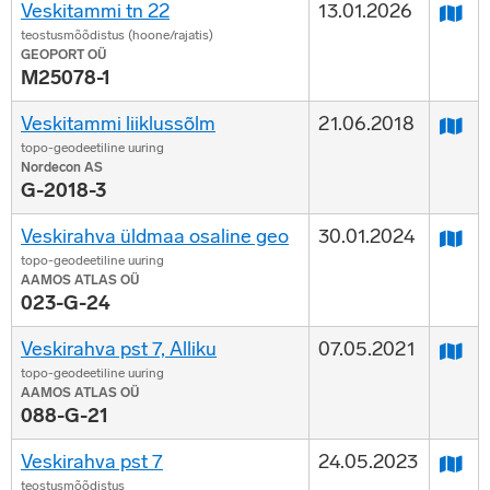
Veskitammi tn 22
13.01.2026
teostusmõõdistus (hoone/rajatis)
GEOPORT OÜ
M25078-1
Veskitammi liiklussõlm
21.06.2018
topo-geodeetiline uuring
Nordecon AS
G-2018-3
Veskirahva üldmaa osaline geo
30.01.2024
topo-geodeetiline uuring
AAMOS ATLAS OÜ
023-G-24
Veskirahva pst 7, Alliku
07.05.2021
topo-geodeetiline uuring
AAMOS ATLAS OÜ
088-G-21
Veskirahva pst 7
24.05.2023
teostusmõõdistus