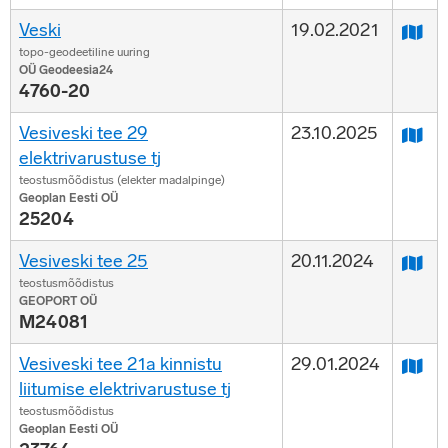
Veski
19.02.2021
topo-geodeetiline uuring
OÜ Geodeesia24
4760-20
Vesiveski tee 29
23.10.2025
elektrivarustuse tj
teostusmõõdistus (elekter madalpinge)
Geoplan Eesti OÜ
25204
Vesiveski tee 25
20.11.2024
teostusmõõdistus
GEOPORT OÜ
M24081
Vesiveski tee 21a kinnistu
29.01.2024
liitumise elektrivarustuse tj
teostusmõõdistus
Geoplan Eesti OÜ