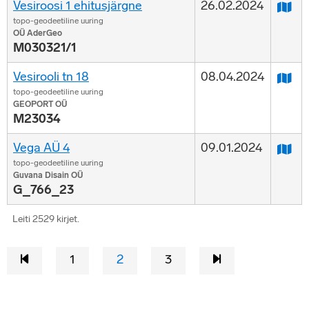
Vesiroosi 1 ehitusjärgne
26.02.2024
topo-geodeetiline uuring
OÜ AderGeo
M030321/1
Vesirooli tn 18
08.04.2024
topo-geodeetiline uuring
GEOPORT OÜ
M23034
Vega AÜ 4
09.01.2024
topo-geodeetiline uuring
Guvana Disain OÜ
G_766_23
Leiti 2529 kirjet.
1
2
3