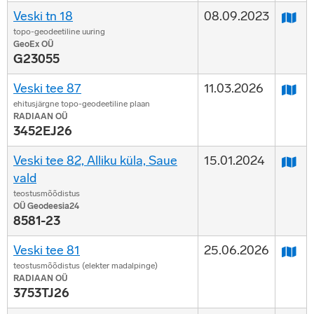
Veski tn 18
08.09.2023
topo-geodeetiline uuring
GeoEx OÜ
G23055
Veski tee 87
11.03.2026
ehitusjärgne topo-geodeetiline plaan
RADIAAN OÜ
3452EJ26
Veski tee 82, Alliku küla, Saue
15.01.2024
vald
teostusmõõdistus
OÜ Geodeesia24
8581-23
Veski tee 81
25.06.2026
teostusmõõdistus (elekter madalpinge)
RADIAAN OÜ
3753TJ26