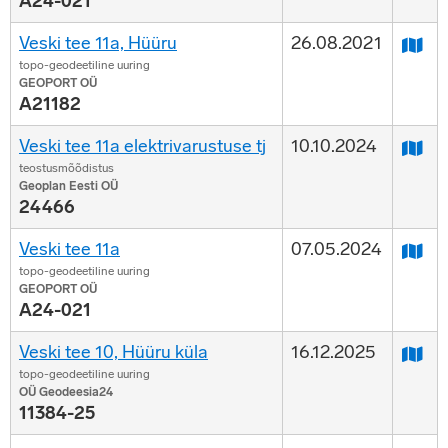
A24-021
Veski tee 11a, Hüüru
26.08.2021
topo-geodeetiline uuring
GEOPORT OÜ
A21182
Veski tee 11a elektrivarustuse tj
10.10.2024
teostusmõõdistus
Geoplan Eesti OÜ
24466
Veski tee 11a
07.05.2024
topo-geodeetiline uuring
GEOPORT OÜ
A24-021
Veski tee 10, Hüüru küla
16.12.2025
topo-geodeetiline uuring
OÜ Geodeesia24
11384-25