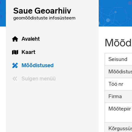
Saue Geoarhiiv
geomõõdistuste infosüsteem
Avaleht
Mõõdi
Kaart
Seisund
Mõõdistused
Mõõdistu
Sulgen menüü
Töö nr
Firma
Mõõtepiir
Kõrgussü