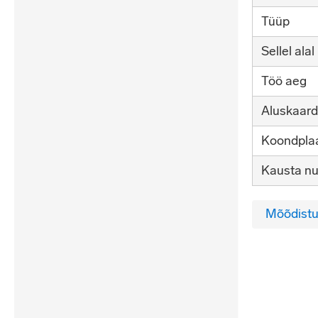
Tüüp
Sellel alal
Töö aeg
Aluskaard
Koondplaa
Kausta n
Mõõdistu