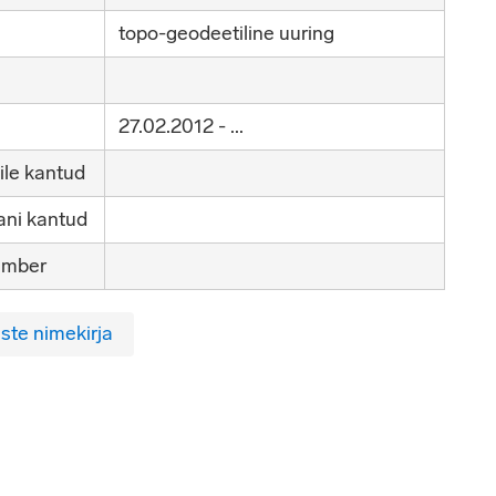
topo-geodeetiline uuring
27.02.2012 - ...
ile kantud
ni kantud
umber
ste nimekirja