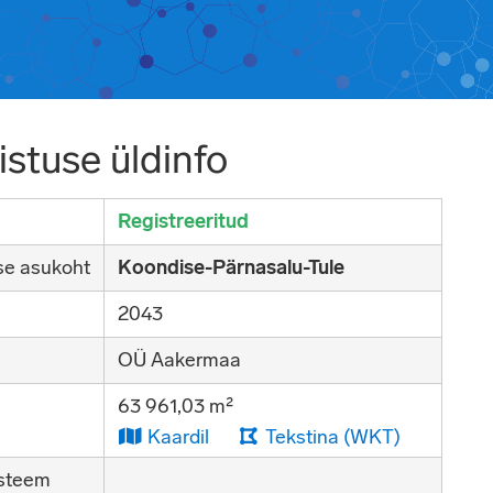
stuse üldinfo
Registreeritud
se asukoht
Koondise-Pärnasalu-Tule
2043
OÜ Aakermaa
63 961,03 m²
Kaardil
Tekstina (WKT)
steem