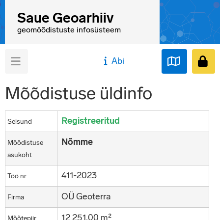
Saue Geoarhiiv
geomõõdistuste infosüsteem
Abi
Mõõdistuse üldinfo
Registreeritud
Seisund
Nõmme
Mõõdistuse
asukoht
411-2023
Töö nr
OÜ Geoterra
Firma
12 251,00 m²
Mõõtepiir