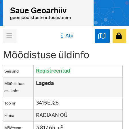
Saue Geoarhiiv
geomõõdistuste infosüsteem
Abi
Mõõdistuse üldinfo
Registreeritud
Seisund
Lageda
Mõõdistuse
asukoht
3415EJ26
Töö nr
RADIAAN OÜ
Firma
3 817,65 m²
Mõõtepiir