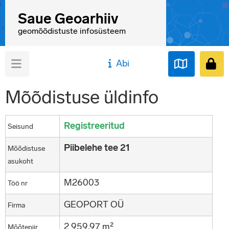
Saue Geoarhiiv
geomõõdistuste infosüsteem
Abi
Mõõdistuse üldinfo
Registreeritud
Seisund
Piibelehe tee 21
Mõõdistuse
asukoht
M26003
Töö nr
GEOPORT OÜ
Firma
2 959,97 m²
Mõõtepiir