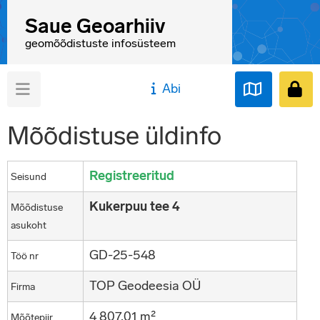
Saue Geoarhiiv
geomõõdistuste infosüsteem
Abi
Mõõdistuse üldinfo
Registreeritud
Seisund
Kukerpuu tee 4
Mõõdistuse
asukoht
GD-25-548
Töö nr
TOP Geodeesia OÜ
Firma
4 807,01 m²
Mõõtepiir