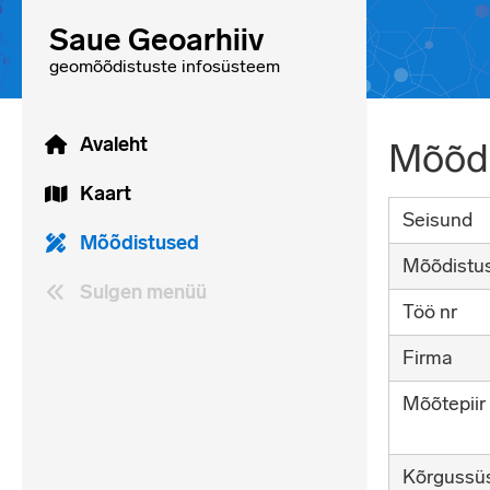
Saue Geoarhiiv
geomõõdistuste infosüsteem
Avaleht
Mõõdi
Kaart
Seisund
Mõõdistused
Mõõdistu
Sulgen menüü
Töö nr
Firma
Mõõtepiir
Kõrgussü