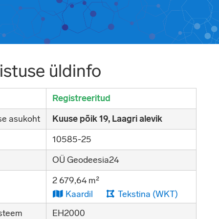
stuse üldinfo
Registreeritud
se asukoht
Kuuse põik 19, Laagri alevik
10585-25
OÜ Geodeesia24
2 679,64 m²
Kaardil
Tekstina (WKT)
steem
EH2000