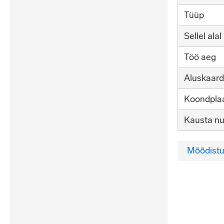
Tüüp
Sellel alal
Töö aeg
Aluskaard
Koondplaa
Kausta n
Mõõdistu