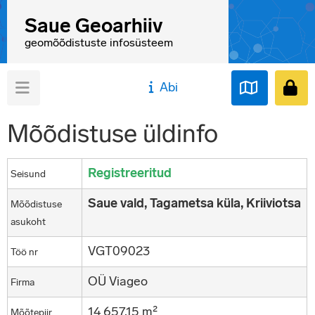
Saue Geoarhiiv
geomõõdistuste infosüsteem
Abi
Mõõdistuse üldinfo
Registreeritud
Seisund
Saue vald, Tagametsa küla, Kriiviotsa
Mõõdistuse
asukoht
VGT09023
Töö nr
OÜ Viageo
Firma
14 657,15 m²
Mõõtepiir